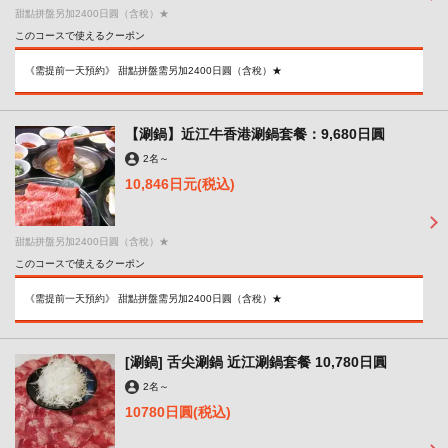
甜點拼盤另加2400日圓（含稅）★
このコースで使えるクーポン
《需提前一天預約》 甜點拼盤需另加2400日圓（含稅）★
【涮鍋】近江牛香港涮鍋套餐：9,680日圓
2名
～
10,846日元
(税込)
甜點拼盤另加2400日圓（含稅）★
このコースで使えるクーポン
《需提前一天預約》 甜點拼盤需另加2400日圓（含稅）★
[涮鍋] 舌尖涮鍋 近江涮鍋套餐 10,780日圓
2名
～
10780日圓
(税込)