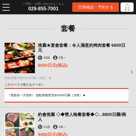
ご予約・お問い合わせはこちら
空席確認・予約する
029-855-7001
送る
套餐
推薦★宴會套餐：令人滿意的烤肉套餐 6600日
元
18品
2名
～
6600日元
(税込)
甜點拼盤另加2400日圓（含稅）★
このコースで使えるクーポン
《需提前一天預約》 甜點拼盤需另加2400日圓（含稅）★
約會推薦 ◇◆雙人晚餐套餐◆◇...8800日圓/兩
人
11品
2名
～
4400日元
(税込)