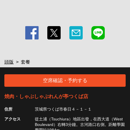
頭版
套餐
空席確認・予約する
焼肉・しゃぶしゃぶれんが亭つくば店
住所
茨城県つくば市春日４－１－１
アクセス
從土浦（Tsuchiura）地區出發，在西大道（West
Boulevard）右轉3分鐘。古河路口右側。距離學園