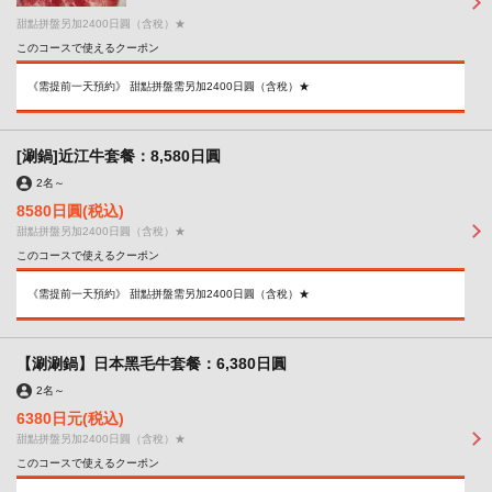
甜點拼盤另加2400日圓（含稅）★
このコースで使えるクーポン
《需提前一天預約》 甜點拼盤需另加2400日圓（含稅）★
[涮鍋]近江牛套餐：8,580日圓
2名
～
8580日圓
(税込)
甜點拼盤另加2400日圓（含稅）★
このコースで使えるクーポン
この店舗情報をシェアする
《需提前一天預約》 甜點拼盤需另加2400日圓（含稅）★
套餐 | 焼肉・しゃぶしゃぶれんが亭つくば店
【涮涮鍋】日本黑毛牛套餐：6,380日圓
茨城県つくば市春日４－１－１
https://rengatei-tsukuba.owst.jp/courses
2名
～
6380日元
(税込)
お店情報をコピー
甜點拼盤另加2400日圓（含稅）★
このコースで使えるクーポン