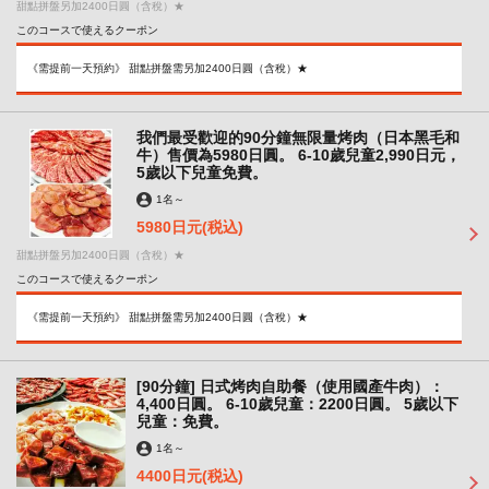
甜點拼盤另加2400日圓（含稅）★
このコースで使えるクーポン
《需提前一天預約》 甜點拼盤需另加2400日圓（含稅）★
我們最受歡迎的90分鐘無限量烤肉（日本黑毛和
牛）售價為5980日圓。 6-10歲兒童2,990日元，
5歲以下兒童免費。
1名
～
5980日元
(税込)
甜點拼盤另加2400日圓（含稅）★
このコースで使えるクーポン
《需提前一天預約》 甜點拼盤需另加2400日圓（含稅）★
[90分鐘] 日式烤肉自助餐（使用國產牛肉）：
4,400日圓。 6-10歲兒童：2200日圓。 5歲以下
兒童：免費。
1名
～
4400日元
(税込)