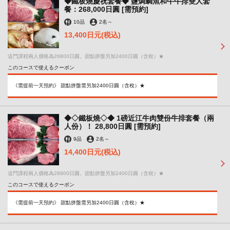
◆鐵板燒慶祝套餐◆ 鹽焗鯛魚和牛牛排雙人套
餐：268,000日圓 [需預約]
10品
2名
～
13,400日元
(税込)
這門課程兩人價格為26800日圓。甜點拼盤另加2400日圓（含稅）★
このコースで使えるクーポン
《需提前一天預約》 甜點拼盤需另加2400日圓（含稅）★
◆◇鐵板燒◇◆ 1磅近江牛肉雙份牛排套餐（兩
人份）！ 28,800日圓 [需預約]
9品
2名
～
14,400日元
(税込)
這門課程兩人價格為28800日圓。甜點拼盤另加2400日圓（含稅）★
このコースで使えるクーポン
《需提前一天預約》 甜點拼盤需另加2400日圓（含稅）★