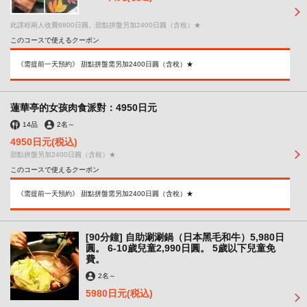
此課程兩人收費8800日圓。甜點拼盤另加2400日圓（含稅）★
このコースで使えるクーポン
《需提前一天預約》 甜點拼盤需另加2400日圓（含稅）★
蓮華亭的女孩肉食派對：4950日元
14品
2名
～
4950日元
(税込)
甜點拼盤另加2400日圓（含稅）★
このコースで使えるクーポン
《需提前一天預約》 甜點拼盤需另加2400日圓（含稅）★
[90分鐘] 自助涮涮鍋（日本黑毛和牛）5,980日
圓。 6-10歲兒童2,990日圓。 5歲以下兒童免
費。
2名
～
5980日元
(税込)