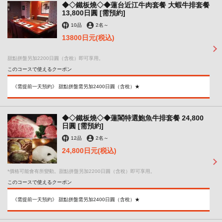
◆◇鐵板燒◇◆蓮台近江牛肉套餐 大蝦牛排套餐
13,800日圓 [需預約]
10品
2名
～
13800日元
(税込)
甜點拼盤另加2200日圓（含稅）即可享用。
このコースで使えるクーポン
《需提前一天預約》 甜點拼盤需另加2400日圓（含稅）★
◆◇鐵板燒◇◆蓮閣特選鮑魚牛排套餐 24,800
日圓 [需預約]
12品
2名
～
24,800日元
(税込)
*價格可能會有所變動。甜點拼盤另加2200日圓（含稅）即可享用。
このコースで使えるクーポン
《需提前一天預約》 甜點拼盤需另加2400日圓（含稅）★