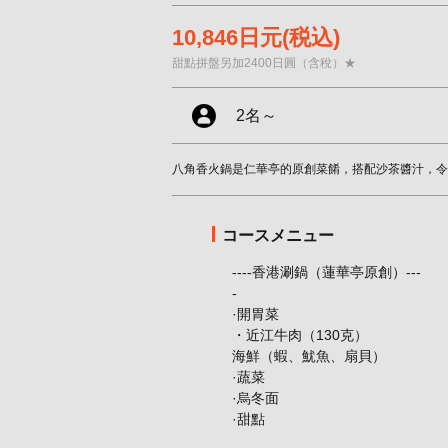
10,846日元
(税込)
甜點拼盤另加2400日圓（含稅）★
2名
～
八角香火鍋是仁華亭的原創菜餚，搭配沙茶醬汁，令
コースメニュー
----香港涮鍋（蓮華亭原創）---
-
·開胃菜
・近江牛肉（130克）
海鮮（蝦、魷魚、扇貝）
·蔬菜
·烏冬面
·甜點