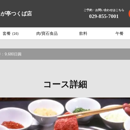
ご予約・お問い合わせはこちら
んが亭つくば店
029-855-7001
套餐
肉/寶石食品
飲料
午餐
(16)
9,680日圓
コース詳細