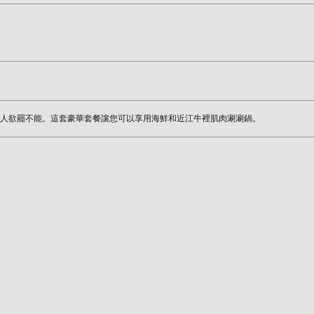
人欲罷不能。這套豪華套餐讓您可以享用海鮮和近江牛裡肌肉涮涮鍋。