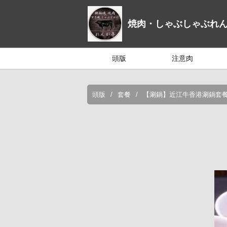
焼肉・しゃぶしゃぶれ
頭版
注意肉
頭版
套餐
【涮鍋】近江牛香港涮鍋套餐：