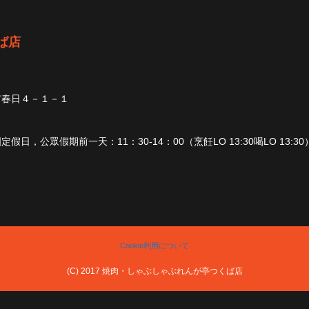
ば店
市春日４－１－１
日，公眾假期前一天：11：30-14：00（烹飪LO 13:30喝LO 13:30） 1
Cookie利用について
(C) 2017 焼肉・しゃぶしゃぶれんが亭つくば店