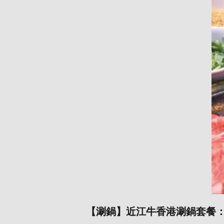
【涮鍋】近江牛香港涮鍋套餐：9