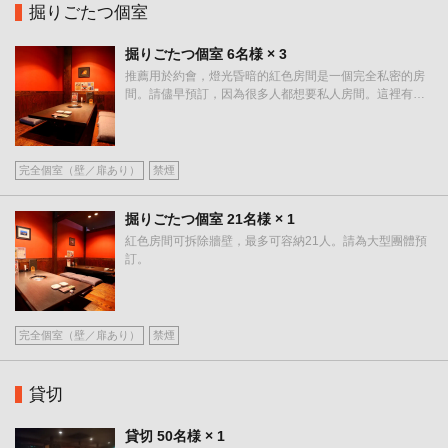
掘りごたつ個室
掘りごたつ個室
6名様
× 3
推薦用於約會，燈光昏暗的紅色房間是一個完全私密的房
この店舗情報をシェアする
間。請儘早預訂，因為很多人都想要私人房間。這裡有三
間帶下沉式暖桌的私人包廂。
座位 | 焼肉・しゃぶしゃぶれんが亭つくば店
茨城県つくば市春日４－１－１
完全個室（壁／扉あり）
禁煙
https://rengatei-tsukuba.owst.jp/seats
掘りごたつ個室
21名様
× 1
お店情報をコピー
紅色房間可拆除牆壁，最多可容納21人。請為大型團體預
訂。
完全個室（壁／扉あり）
禁煙
閉じる
貸切
貸切
50名様
× 1