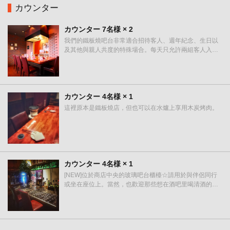
カウンター
カウンター
7名様
× 2
我們的鐵板燒吧台非常適合招待客人、週年紀念、生日以
及其他與親人共度的特殊場合。每天只允許兩組客人入
住，必須事先預約。我們會在您面前現場烤肉。這裡有兩
個鐵板燒櫃檯。
カウンター
4名様
× 1
這裡原本是鐵板燒店，但也可以在水爐上享用木炭烤肉。
カウンター
4名様
× 1
[NEW]位於商店中央的玻璃吧台櫃檯☆請用於與伴侶同行
或坐在座位上。當然，也歡迎那些想在酒吧里喝清酒的人♪
我們提供各種葡萄酒，威士忌，雞尾酒，啤酒，清酒和燒
酒。*酒吧櫃檯不提供餐點。