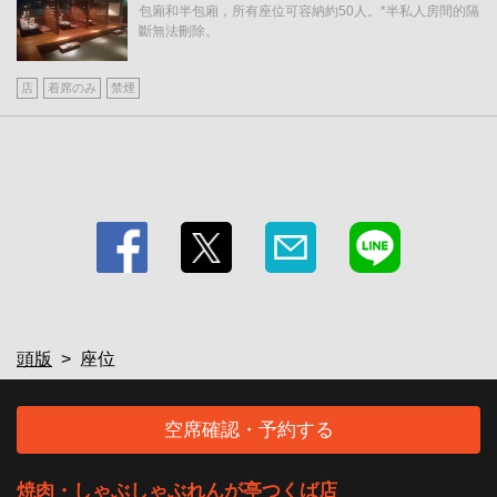
包廂和半包廂，所有座位可容納約50人。*半私人房間的隔
斷無法刪除。
店
着席のみ
禁煙
頭版
座位
空席確認・予約する
焼肉・しゃぶしゃぶれんが亭つくば店