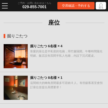
ご予約・お問い合わせはこちら
空席確認・予約する
029-855-7001
送る
座位
掘りごたつ
掘りごたつ
6名様
× 4
靠窗的座位是半私密的包廂，用竹簾隔開。午餐時間陽光
明媚。飯店設有四間半私人包廂，內設下沉式暖桌。
掘りごたつ
8名様
× 1
這間稍大的轉角房間最多可容納 8 人。有些顧客甚至會預
訂座位並提出具體要求！