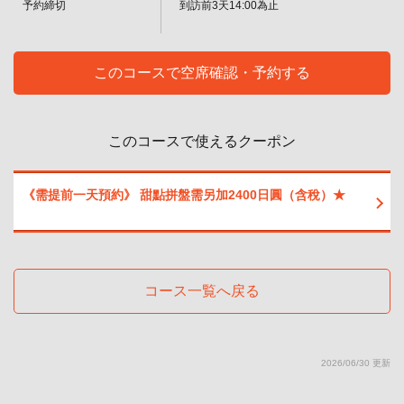
予約締切
到訪前3天14:00為止
このコースで空席確認・予約する
閉じる
このコースで使えるクーポン
《需提前一天預約》 甜點拼盤需另加2400日圓（含稅）★
コース一覧へ戻る
2026/06/30 更新