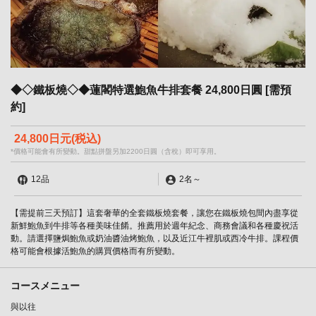
◆◇鐵板燒◇◆蓮閣特選鮑魚牛排套餐 24,800日圓 [需預
約]
24,800日元
(税込)
*價格可能會有所變動。甜點拼盤另加2200日圓（含稅）即可享用。
12品
2名
～
【需提前三天預訂】這套奢華的全套鐵板燒套餐，讓您在鐵板燒包間內盡享從
新鮮鮑魚到牛排等各種美味佳餚。推薦用於週年紀念、商務會議和各種慶祝活
動。請選擇鹽焗鮑魚或奶油醬油烤鮑魚，以及近江牛裡肌或西冷牛排。課程價
格可能會根據活鮑魚的購買價格而有所變動。
コースメニュー
與以往