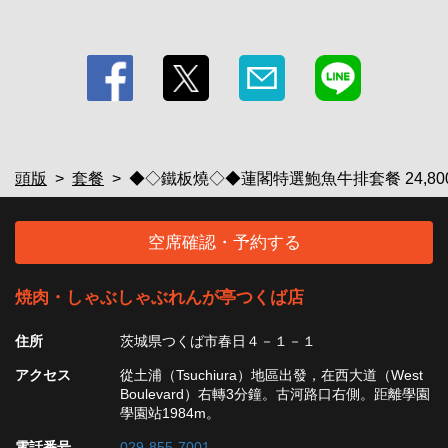
頭版
套餐
◆◇鐵板燒◇◆蓮閣特選鮑魚牛排套餐 24,800
空席確認・予約する
焼肉・しゃぶしゃぶれんが亭つくば店
住所
茨城県つくば市春日４－１－１
アクセス
從土浦（Tsuchiura）地區出發，在西大道（West
Boulevard）右轉3分鐘。古河路口右側。距離學園
學園站1984m。
電話番号
029-855-7001