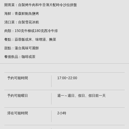
開胃菜：自製烤牛肉和牛舌薄片配時令沙拉拼盤
海鮮：青森鮮鮑魚鹽烤
清口菜：自製雪花冰糕
肉類：150克牛柳或180克西冷牛排
餐點：蒜蓉飯或米、味噌湯、醃菜
甜點：蓮台風味可麗餅
餐後飲品：咖啡或茶
この店舗情報をシェアする
予約可能時間
17:00~22:00
◆◇鐵板燒◇◆蓮閣特選鮑魚牛排套餐 24,800日圓 [需預約]
| 焼肉・しゃぶしゃぶれんが亭つくば店
茨城県つくば市春日４－１－１
予約可能曜日
週一～週日、假日、假日前一天
https://rengatei-tsukuba.owst.jp/courses/2284312
滞在可能時間
2小時
お店情報をコピー