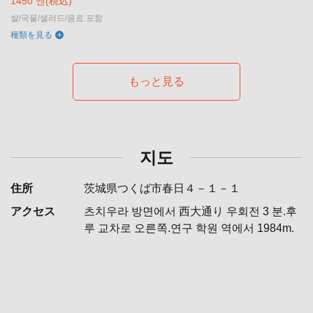
1450 엔
(税込)
쌀/국물/샐러드/음료 포함
種類を見る
もっと見る
지도
住所
茨城県つくば市春日４－１－１
アクセス
츠치우라 방면에서 西大通り 우회전 3 분.후
루 교차로 오른쪽.연구 학원 역에서 1984m.