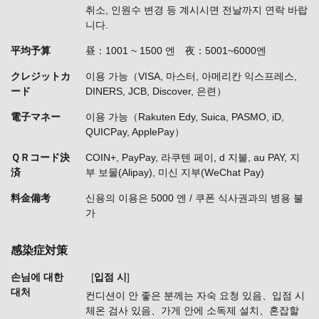
취소, 인원수 변경 등 계시시면 전날까지 연락 바랍
니다.
平均予算
昼：1001 ~ 1500 엔 夜：5001~6000엔
クレジットカ
이용 가능（VISA, 마스터, 아메리칸 익스프레스,
ード
DINERS, JCB, Discover, 은련）
電子マネー
이용 가능（Rakuten Edy, Suica, PASMO, iD,
QUICPay, ApplePay）
ＱＲコード決
COIN+, PayPay, 라쿠텐 페이, d 지불, au PAY, 지
済
부 보물(Alipay), 미신 지부(WeChat Pay)
料金備考
신용의 이용은 5000 엔 / 쿠폰 식사권과의 병용 불
가
感染症対策
손님에 대한
[
입점 시
]
대처
컨디션이 안 좋은 분께는 자숙 요청 있음
입점 시
체온 검사 있음
가게 안에 소독제 설치
혼잡할