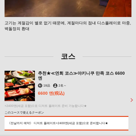
고기는 계절감이 별로 없기 때문에, 계절마다의 점내 디스플레이로 마중,
벽돌정의 환대
코스
추천★≪연회 코스≫야키니쿠 만족 코스 6600
엔
18品
2名
～
6600 엔
(税込)
+2400엔(세금 포함)으로 디저트 플레이트 준비 가능합니다★
このコースで使えるクーポン
《전날까지 예약》 디저트 플레이트+2400엔(세금 포함)으로 준비합니다★