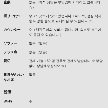
座敷
없음（좌석 상담은 부담없이 기다리고 있습니다
☆）
掘りごたつ
수（느긋하게 앉으 있습니다 ♪ 데이트, 점심 식사
등 다양한 용도로 교제하실 수 있습니다 ☆）
カウンター
수（철판구이의 자리가 됩니다만, 숯불로 불고기
도 즐길 수 있습니다.）
ソファー
없음（없음）
テラス席
없음（없음）
貸切
전세 가능（50 명 전후로 전세도받습니다 ☆ 부담
없이 상담해주십시오 ☆）
夜景がきれい
없음
なお席
設備
Wi-Fi
수