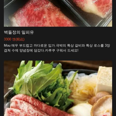
벽돌정의 밀피유
3300 엔
(税込)
Mou 매우 부드럽고 까다로운 입가.극박의 특상 갈비와 특상 로스를 3장
겹쳐 수제 양념장에 담갔다.카루쿠 구워서 드세요!