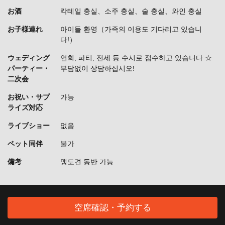
お酒
칵테일 충실、소주 충실、술 충실、와인 충실
お子様連れ
아이들 환영（가족의 이용도 기다리고 있습니
다!）
ウェディング
연회, 파티, 전세 등 수시로 접수하고 있습니다 ☆
パーティー・
부담없이 상담하십시오!
二次会
お祝い・サプ
가능
ライズ対応
ライブショー
없음
ペット同伴
불가
備考
맹도견 동반 가능
空席確認・予約する