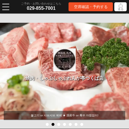
ご予約・お問い合わせはこちら
空席確認・予約する
029-855-7001
送る
焼肉・しゃぶしゃぶれんが亭つくば店
불고기 or 샤브샤브 뷔페 ★ 国産牛 or 흑우 아낌없이!