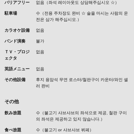
バリアフリー
없음（좌석 레이아웃도 상담해주십시오 ☆）
駐車場
수（전용 주차장도 완비 ☆ 술을 마시는 사람의 운
전은 삼가 해주십시오.）
カラオケ設備
없음
バンド演奏
불가
ＴＶ・プロジ
없음
ェクタ
英語メニュー
없음
その他設備
후지 용암석 무연 로스터/철판구이 카운터/와인 셀
러 완비
その他
飲み放題
수（불고기 샤브샤브의 좌석으로 제공, 철판 구이
의 좌석은 제공하고 있지 않습니다.）
食べ放題
수（불고기 or 샤브샤브 뷔페）