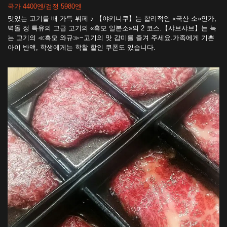
국가 4400엔/검정 5980엔
맛있는 고기를 배 가득 뷔페 ♪ 【야키니쿠】는 합리적인 «국산 소»인가,
벽돌 정 특유의 고급 고기의 «흑모 일본소»의 2 코스.【샤브샤브】는 녹
는 고기의 ≪흑모 와규≫~고기의 맛 감미를 즐겨 주세요.가족에게 기쁜
아이 반액, 학생에게는 학할 할인 쿠폰도 있습니다.