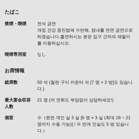
たばこ
禁煙・喫煙
전석 금연
개정 건강 증진법에 수반해, 점내를 전면 금연으로
하겠습니다.흡연하시는 분은 입구 근처의 재떨이
를 이용하십시오.
喫煙専用室
なし
お席情報
総席数
50 석 (철판 구이 카운터 석 [7 명 × 2 방]도 있습니
다.)
最大宴会収容
21 명 (어 연회도 부담없이 상담하세요!)
人数
個室
수（완전 개인 실 3 실 [6 명 × 3 실 (최대 18 ~ 21
명까지 수용 가능)] / ※ 반개 인실도 5 방 있습니
다.）