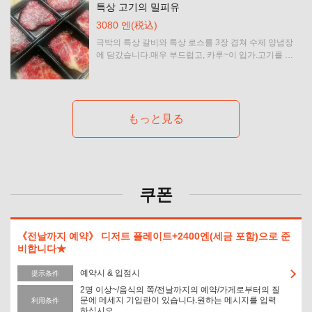
특상 고기의 밀피유
3080 엔
(税込)
극박의 특상 갈비와 특상 로스를 3장 겹쳐 수제 양념장
에 담갔습니다.매우 부드럽고, 카루~이 입가.고기를 쌓은 채로 간다 ~ 구워 드세요 ♪
もっと見る
この店舗情報をシェアする
焼肉・しゃぶしゃぶれんが亭つくば店
茨城県つくば市春日４－１－１
https://rengatei-tsukuba.owst.jp/
쿠폰
お店情報をコピー
《전날까지 예약》 디저트 플레이트+2400엔(세금 포함)으로 준
비합니다★
예약시 & 입점시
提示条件
2명 이상~/음식의 쪽/전날까지의 예약/가게로부터의 질
문에 메세지 기입란이 있습니다.원하는 메시지를 입력
利用条件
하십시오.