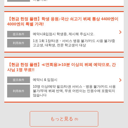
閉じる
【현금 한정 플랜】학생 응원♪국산 쇠고기 뷔페 통상 4400엔이
4000엔의 특별 가격!
예약시&입점시 학생증, 제시해 주십시오.
提示条件
1조 1회 1장/타권・서비스 병용 불가/카드 사용 불가/중
利用条件
고교생, 대학생, 전문 학교생이 대상
【현금 한정 플랜】≪연회용≫10분 이상의 뷔페 예약으로, 간
사님 1명 무료!!
예약시 & 입점시
提示条件
10명 이상/예약 필요/타권 서비스・병용 불가/카드 사용
불가/무제 뷔페 반액, 무료 어린이는 인원수에 포함되지
利用条件
않습니다
もっと見る
(5)