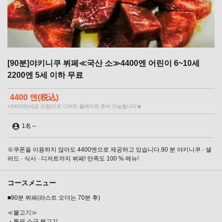
[90분]야키니쿠 뷔페≪국산 소≫4400엔 어린이 6~10세
2200엔 5세 이하 무료
4400 엔
(税込)
+2400엔(세금 포함)으로 디저트 플레이트 준비 가능합니다★
1名
～
※쿠폰을 이용하지 않아도 4400엔으로 제공하고 있습니다.90 분 야키니쿠 · 샐
러드 · 식사 · 디저트까지 뷔페! 만족도 100 % 메뉴!
コースメニュー
■90분 뷔페(라스트 오더는 70분 후)
≪불고기≫
・특제 소금 불고기