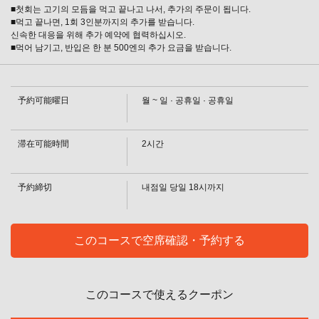
■첫회는 고기의 모듬을 먹고 끝나고 나서, 추가의 주문이 됩니다.
■먹고 끝나면, 1회 3인분까지의 추가를 받습니다.
신속한 대응을 위해 추가 예약에 협력하십시오.
この店舗情報をシェアする
■먹어 남기고, 반입은 한 분 500엔의 추가 요금을 받습니다.
[90분]야키니쿠 뷔페≪국산 소≫4400엔 어린이 6~10세
2200엔 5세 이하 무료 | 焼肉・しゃぶしゃぶれんが亭つくば
予約可能曜日
店
월 ~ 일 · 공휴일 · 공휴일
茨城県つくば市春日４－１－１
https://rengatei-tsukuba.owst.jp/courses/2284298
滞在可能時間
2시간
お店情報をコピー
予約締切
내점일 당일 18시까지
このコースで空席確認・予約する
閉じる
このコースで使えるクーポン