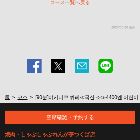
コース一覧へ戻る
2026/06/30 更新
톱
코스
[90분]야키니쿠 뷔페≪국산 소≫4400엔 어린이 6
空席確認・予約する
焼肉・しゃぶしゃぶれんが亭つくば店