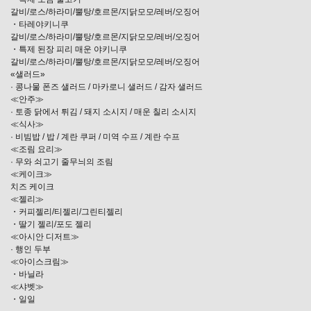
갈비/로스/하라미/뿔탕/호르몬/지닭모모/레버/오징어
・타레야키니쿠
갈비/로스/하라미/뿔탕/호르몬/지닭모모/레버/오징어
・특제 된장 피리 매운 야키니쿠
갈비/로스/하라미/뿔탕/호르몬/지닭모모/레버/오징어
«샐러드»
· 콩나물 폰즈 샐러드 / 마카로니 샐러드 / 감자 샐러드
≪안주≫
· 토종 닭에서 튀김 / 돼지 소시지 / 매운 칠리 소시지
≪식사≫
· 비빔밥 / 밥 / 계란 쿠퍼 / 미역 수프 / 계란 수프
≪조림 요리≫
· 무와 쇠고기 줄무늬의 조림
≪케이크≫
치즈 케이크
≪젤리≫
・커피젤리/티젤리/그린티젤리
・딸기 젤리/포도 젤리
≪아시안 디저트≫
· 행인 두부
≪아이스크림≫
・바닐라
≪샤벳≫
・일일