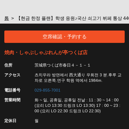
閉じる
톱
【현금 한정 플랜】학생 응원♪국산 쇠고기 뷔페 통상 440
空席確認・予約する
焼肉・しゃぶしゃぶれんが亭つくば店
住所
茨城県つくば市春日４－１－１
アクセス
츠치우라 방면에서 西大通り 우회전 3 분.후루 교
차로 오른쪽.연구 학원 역에서 1984m.
電話番号
029-855-7001
営業時間
화 ~ 일, 공휴일, 공휴일 전날 : 11 : 30 ~ 14 : 00
(요리 LO 13:30 드링크 LO 13:30) 17 : 00 ~ 23 :
00 (요리 LO 22:30 드링크 LO 22:30)
定休日
월