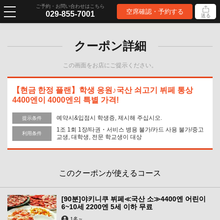
ご予約・お問い合わせはこちら
空席確認・予約する
029-855-7001
送る
クーポン詳細
この画面をお店にご提示ください。
【현금 한정 플랜】학생 응원♪국산 쇠고기 뷔페 통상
4400엔이 4000엔의 특별 가격!
예약시&입점시 학생증, 제시해 주십시오.
提示条件
1조 1회 1장/타권・서비스 병용 불가/카드 사용 불가/중고
利用条件
교생, 대학생, 전문 학교생이 대상
このクーポンが使えるコース
[90분]야키니쿠 뷔페≪국산 소≫4400엔 어린이
6~10세 2200엔 5세 이하 무료
1名
～