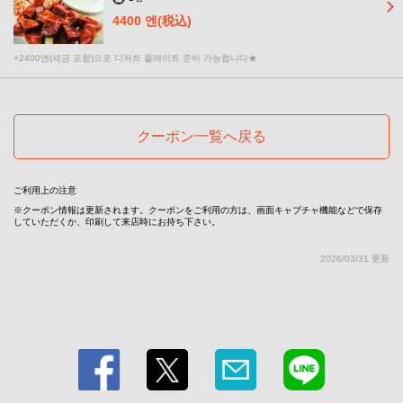
4400 엔
(税込)
+2400엔(세금 포함)으로 디저트 플레이트 준비 가능합니다★
この店舗情報をシェアする
クーポン一覧へ戻る
【현금 한정 플랜】학생 응원♪국산 쇠고기 뷔페 통상 4400
ご利用上の注意
엔이 4000엔의 특별 가격! | 焼肉・しゃぶしゃぶれんが亭つ
クーポン情報は更新されます。クーポンをご利用の方は、画面キャプチャ機能などで保存
くば店
していただくか、印刷して来店時にお持ち下さい。
茨城県つくば市春日４－１－１
2026/03/31 更新
https://rengatei-tsukuba.owst.jp/coupons/2284293
お店情報をコピー