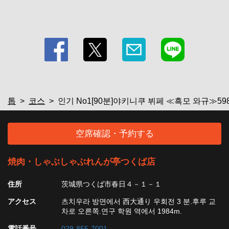
톱
코스
인기 No1[90분]야키니쿠 뷔페 ≪흑모 와규≫598
空席確認・予約する
焼肉・しゃぶしゃぶれんが亭つくば店
住所
茨城県つくば市春日４－１－１
アクセス
츠치우라 방면에서 西大通り 우회전 3 분.후루 교
차로 오른쪽.연구 학원 역에서 1984m.
電話番号
029-855-7001