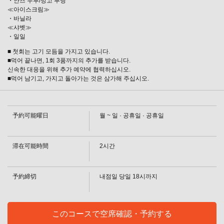
・안즈 두부/망고 푸딩
≪아이스크림≫
・바닐라
인기 No1[90분]야키니쿠 뷔페 ≪흑모 와규≫5980엔 어린이
≪샤벳≫
6~10세 2990엔 5세 이하 무료 | 焼肉・しゃぶしゃぶれんが
・일일
亭つくば店
■ 첫회는 고기 모듬을 가지고 있습니다.
茨城県つくば市春日４－１－１
■먹어 끝나면, 1회 3품까지의 추가를 받습니다.
https://rengatei-tsukuba.owst.jp/courses/2284299
신속한 대응을 위해 추가 예약에 협력하십시오.
■먹어 남기고, 가지고 돌아가는 것은 삼가해 주십시오.
お店情報をコピー
予約可能曜日
월 ~ 일 · 공휴일 · 공휴일
滞在可能時間
2시간
閉じる
予約締切
내점일 당일 18시까지
このコースで空席確認・予約する