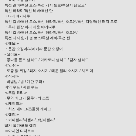
특선 갈비/특선 로스/특선 돼지 토로/특선지 닭모모/
특선 하라미/특선 레버/특선 탄
・타레야키니쿠
특선 갈비/특선 로스/특선 하라미/특선 호르몬/특선 각탕/특선 돼지 토로
・특제 된장 피리 매운 야키니쿠
특선 갈비/특선 로스/특선 하라미/특선 호르몬/
특선 돼지 얇게 썬 로스/특선 레버/특선 탄
≪해물≫
・문갑 오징어/피리카라 문갑 오징어
«샐러드»
· 콩나물 폰즈 샐러드 / 마카로니 샐러드 / 감자 샐러드
≪안주≫
· 토종 닭 튀김 / 돼지 소시지 / 매운 칠리 소시지 / 치즈 미
≪식사≫
· 비빔밥 / 밥 / 계란 쿠퍼 /
미역 수프 / 계란 수프
≪조림 요리≫
· 무와 쇠고기 줄무늬의 조림
≪케이크≫
・치즈 케이크/초콜릿 케이크
≪젤리≫
・커피젤리/티젤리/그린티젤리/
딸기 젤리/포도 젤리
≪아시안 디저트≫
この店舗情報をシェアする