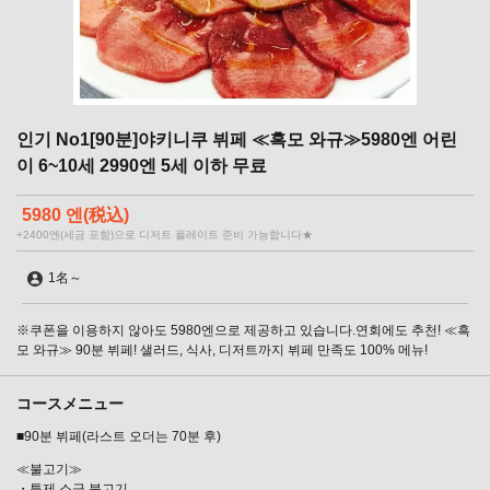
인기 No1[90분]야키니쿠 뷔페 ≪흑모 와규≫5980엔 어린
이 6~10세 2990엔 5세 이하 무료
5980 엔
(税込)
+2400엔(세금 포함)으로 디저트 플레이트 준비 가능합니다★
1名
～
※쿠폰을 이용하지 않아도 5980엔으로 제공하고 있습니다.연회에도 추천! ≪흑
모 와규≫ 90분 뷔페! 샐러드, 식사, 디저트까지 뷔페 만족도 100% 메뉴!
コースメニュー
■90분 뷔페(라스트 오더는 70분 후)
≪불고기≫
・특제 소금 불고기