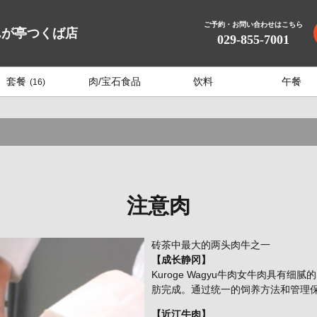
ご予約・お問い合わせはこちら
んが亭つくば店
029-855-7001
套餐
肉/宝石食品
饮料
午餐
(16)
注意肉
砖茶中最大的两头肉牛之一
【成长静冈】
Kuroge Wagyu牛肉女牛肉具有
肪完成。通过统一的饲养方法和管理
【近江牛肉】