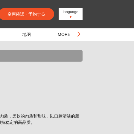
language
空席確認・予約する
地图
MORE
细腻的肉质，柔软的肉质和甜味，以口腔清洁的脂
保持稳定的高品质。