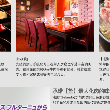
[铁板烧]
【涮涮
量物
完整的预订系统您可以在单人房座位享受丰富的肉
简单的
以请检
类。在你面前烘烤Omi牛肉等稀有部分。推荐给重
觉得日
要人物和家庭成员等周年纪念日。
大香气
迎。
承诺【盐】最大化肉的味
法国“Gelando盐”与肉类的出色
尼半岛的爱尔兰盐田的旧传统配方制