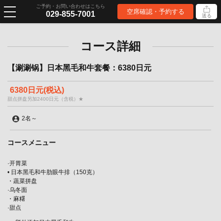
ご予約・お問い合わせはこちら
空席確認・予約する
029-855-7001
送る
コース詳細
【涮涮锅】日本黑毛和牛套餐：6380日元
6380日元
(税込)
甜点拼盘另加2400日元（含税）★
2名
～
コースメニュー
·开胃菜
• 日本黑毛和牛肋眼牛排（150克）
・蔬菜拼盘
·乌冬面
・麻糬
·甜点