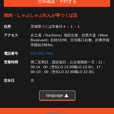
空席確認・予約する
焼肉・しゃぶしゃぶれんが亭つくば店
住所
茨城県つくば市春日４－１－１
アクセス
从土浦（Tsuchiura）地区出发，在西大道（West
Boulevard）右转3分钟。古河路口右侧。距离学园
学园站1984m。
電話番号
029-855-7001
営業時間
周二至周日，国定假日，公众假期前一天：11：
30-14：00（烹饪LO 13:30喝LO 13:30） 17：
00~23：00（烹饪LO 22:30喝LO 22:30）
定休日
月
language
Cookie利用について