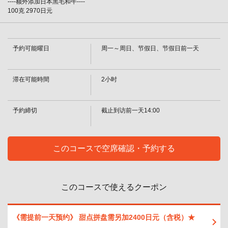
----额外添加日本黑毛和牛----
100克 2970日元
予約可能曜日
周一～周日、节假日、节假日前一天
滞在可能時間
2小时
予約締切
截止到访前一天14:00
このコースで空席確認・予約する
この店舗情報をシェアする
このコースで使えるクーポン
【涮涮锅】日本黑毛和牛套餐：6380日元 | 焼肉・しゃぶし
ゃぶれんが亭つくば店
《需提前一天预约》 甜点拼盘需另加2400日元（含税）★
茨城県つくば市春日４－１－１