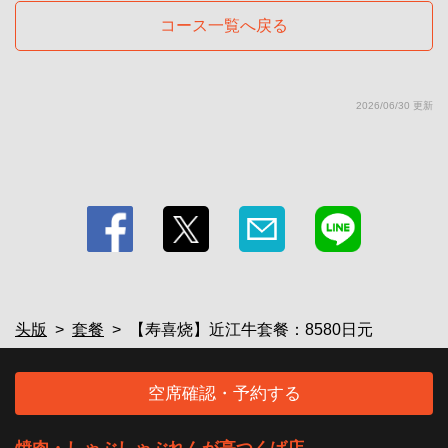
お店情報をコピー
コース一覧へ戻る
2026/06/30 更新
閉じる
头版
套餐
【寿喜烧】近江牛套餐：8580日元
空席確認・予約する