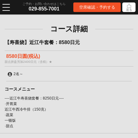
ご予約・お問い合わせはこちら
空席確認・予約する
029-855-7001
送る
コース詳細
【寿喜烧】近江牛套餐：8580日元
8580日圆
(税込)
甜点拼盘另加2400日元（含税）★
2名
～
コースメニュー
----近江牛寿喜烧套餐：8250日元----
·开胃菜
近江牛西冷牛排（150克）
·蔬菜
一顿饭
·甜点