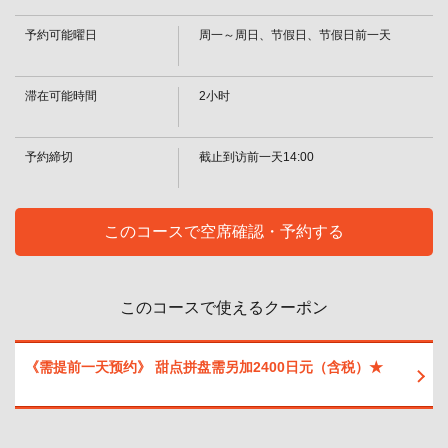
予約可能曜日
周一～周日、节假日、节假日前一天
滞在可能時間
2小时
予約締切
截止到访前一天14:00
このコースで空席確認・予約する
この店舗情報をシェアする
このコースで使えるクーポン
【寿喜烧】近江牛套餐：8580日元 | 焼肉・しゃぶしゃぶれ
《需提前一天预约》 甜点拼盘需另加2400日元（含税）★
んが亭つくば店
茨城県つくば市春日４－１－１
https://rengatei-tsukuba.owst.jp/courses/2284305