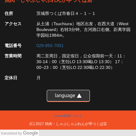
焼肉・しゃぶしゃぶれんが亭つくば店
住所
茨城県つくば市春日４－１－１
アクセス
从土浦（Tsuchiura）地区出发，在西大道（West
Boulevard）右转3分钟。古河路口右侧。距离学园
学园站1984m。
電話番号
029-855-7001
営業時間
周二至周日，国定假日，公众假期前一天：11：
30-14：00（烹饪LO 13:30喝LO 13:30） 17：
00~23：00（烹饪LO 22:30喝LO 22:30）
定休日
月
language
Cookie利用について
(C) 2017 焼肉・しゃぶしゃぶれんが亭つくば店