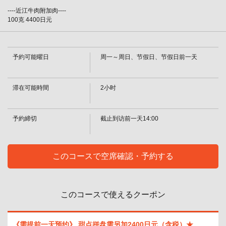
----近江牛肉附加肉----
100克 4400日元
予約可能曜日
周一～周日、节假日、节假日前一天
滞在可能時間
2小时
予約締切
截止到访前一天14:00
このコースで空席確認・予約する
この店舗情報をシェアする
このコースで使えるクーポン
[涮锅]近江牛套餐：8580日元 | 焼肉・しゃぶしゃぶれんが
亭つくば店
茨城県つくば市春日４－１－１
《需提前一天预约》 甜点拼盘需另加2400日元（含税）★