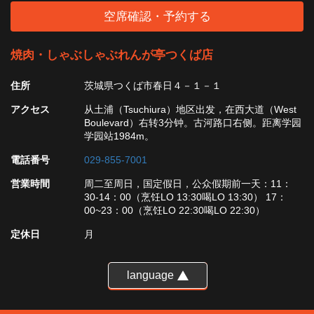
空席確認・予約する
焼肉・しゃぶしゃぶれんが亭つくば店
住所
茨城県つくば市春日４－１－１
アクセス
从土浦（Tsuchiura）地区出发，在西大道（West
Boulevard）右转3分钟。古河路口右侧。距离学园
学园站1984m。
電話番号
029-855-7001
営業時間
周二至周日，国定假日，公众假期前一天：11：
30-14：00（烹饪LO 13:30喝LO 13:30） 17：
00~23：00（烹饪LO 22:30喝LO 22:30）
定休日
月
language