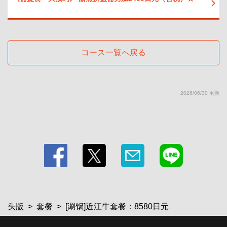
https://rengatei-tsukuba.owst.jp/courses/2284304
お店情報をコピー
コース一覧へ戻る
2026/06/30 更新
閉じる
头版
套餐
[涮锅]近江牛套餐：8580日元