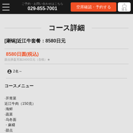
ご予約・お問い合わせはこちら
空席確認・予約する
029-855-7001
送る
コース詳細
[涮锅]近江牛套餐：8580日元
8580日圆
(税込)
甜点拼盘另加2400日元（含税）★
2名
～
コースメニュー
·开胃菜
近江牛肉（150克）
·海鲜
·蔬菜
·乌冬面
・麻糬
·甜点