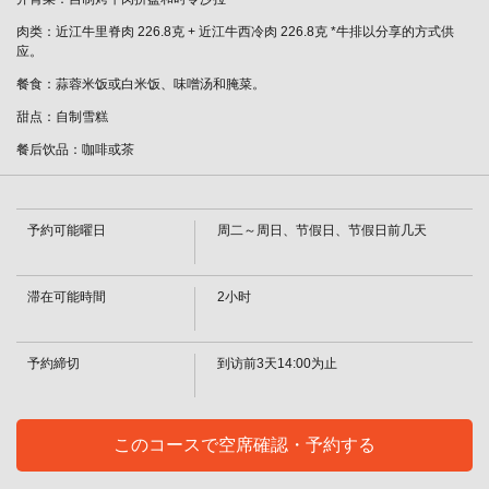
肉类：近江牛里脊肉 226.8克 + 近江牛西冷肉 226.8克 *牛排以分享的方式供
应。
餐食：蒜蓉米饭或白米饭、味噌汤和腌菜。
甜点：自制雪糕
餐后饮品：咖啡或茶
この店舗情報をシェアする
◆◇铁板烧◇◆ 1磅近江牛肉双份牛排套餐（两人份）！
予約可能曜日
周二～周日、节假日、节假日前几天
28,800日元 [需预约] | 焼肉・しゃぶしゃぶれんが亭つくば
店
滞在可能時間
2小时
茨城県つくば市春日４－１－１
https://rengatei-tsukuba.owst.jp/courses/146805673
予約締切
到访前3天14:00为止
お店情報をコピー
このコースで空席確認・予約する