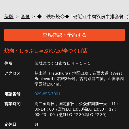
头版
套餐
◆◇铁板烧◇◆ 1磅近江牛肉双份牛排套餐（两人
空席確認・予約する
焼肉・しゃぶしゃぶれんが亭つくば店
住所
茨城県つくば市春日４－１－１
アクセス
从土浦（Tsuchiura）地区出发，在西大道（West
Boulevard）右转3分钟。古河路口右侧。距离学园
学园站1984m。
電話番号
029-855-7001
営業時間
周二至周日，国定假日，公众假期前一天：11：
30-14：00（烹饪LO 13:30喝LO 13:30） 17：
00~23：00（烹饪LO 22:30喝LO 22:30）
定休日
月