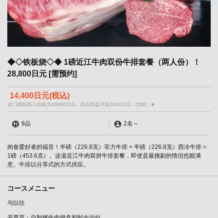
◆◇铁板烧◇◆ 1磅近江牛肉双份牛排套餐（两人份）！
28,800日元 [需预约]
14,400日元
(税込)
这门课程两人价格为28800日元。甜点拼盘另加2400日元（含税）★
9品
2名
～
肉食爱好者的福音！半磅（226.8克）菲力牛排 + 半磅（226.8克）西冷牛排 =
1磅（453.6克）。这道近江牛肉双拼牛排套餐，即使是最挑剔的情侣也能满
意。牛排以分享式的方式供应。
コースメニュー
与以往
开胃菜：自制烤牛肉拼盘和时令沙拉