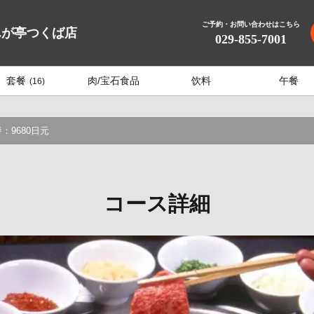
ご予約・お問い合わせはこちら
んが亭つくば店
029-855-7001
套餐
肉/宝石食品
饮料
午餐
(16)
9680日元
コース詳細