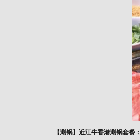
【涮锅】近江牛香港涮锅套餐：9