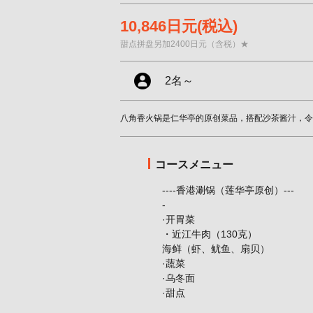
10,846日元
(税込)
甜点拼盘另加2400日元（含税）★
2名
～
八角香火锅是仁华亭的原创菜品，搭配沙茶酱汁，令
コースメニュー
----香港涮锅（莲华亭原创）---
-
·开胃菜
・近江牛肉（130克）
海鲜（虾、鱿鱼、扇贝）
·蔬菜
·乌冬面
·甜点