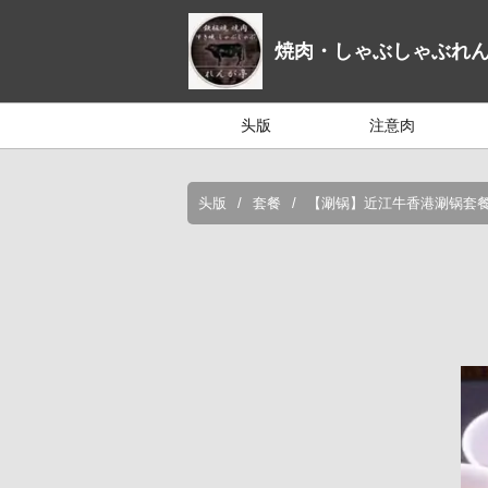
焼肉・しゃぶしゃぶれ
头版
注意肉
头版
套餐
【涮锅】近江牛香港涮锅套餐：