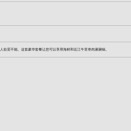
人欲罢不能。这套豪华套餐让您可以享用海鲜和近江牛里脊肉涮涮锅。