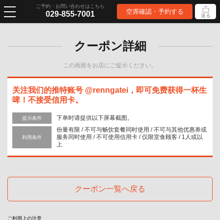
ご予約・お問い合わせはこちら
空席確認・予約する
029-855-7001
送る
クーポン詳細
この画面をお店にご提示ください。
关注我们的推特账号 @renngatei，即可免费获得一杯生
啤！不接受信用卡。
下单时请提供以下屏幕截图。
提示条件
份量有限 / 不可与畅饮套餐同时使用 / 不可与其他优惠券或
服务同时使用 / 不可使用信用卡 / 仅限堂食顾客 / 1人或以
利用条件
上
クーポン一覧へ戻る
ご利用上の注意