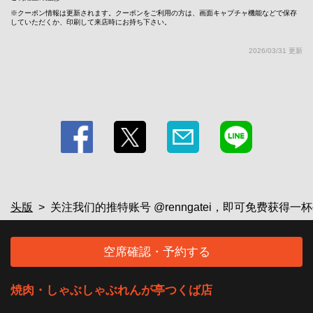
クーポン情報は更新されます。クーポンをご利用の方は、画面キャプチャ機能などで保存
していただくか、印刷して来店時にお持ち下さい。
この店舗情報をシェアする
2026/03/31 更新
关注我们的推特账号 @renngatei，即可免费获得一杯生啤！
不接受信用卡。 | 焼肉・しゃぶしゃぶれんが亭つくば店
茨城県つくば市春日４－１－１
https://rengatei-tsukuba.owst.jp/coupons/2284295
お店情報をコピー
头版
关注我们的推特账号 @renngatei，即可免费获得
空席確認・予約する
閉じる
焼肉・しゃぶしゃぶれんが亭つくば店