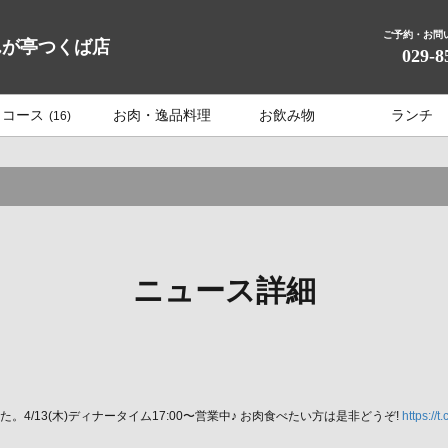
ご予約・お問
んが亭つくば店
029-8
コース
お肉・逸品料理
お飲み物
ランチ
(16)
ニュース詳細
/13(木)ディナータイム17:00〜営業中♪ お肉食べたい方は是非どうぞ!
https://