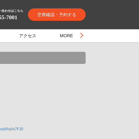
い合わせはこちら
空席確認・予約する
55-7001
アクセス
MORE
t.co/yRsj4s7FJ0