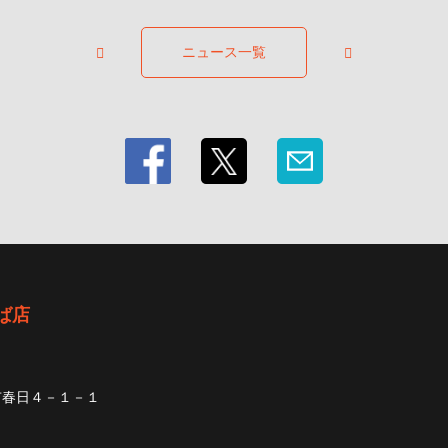
ニュース一覧
ば店
市春日４－１－１