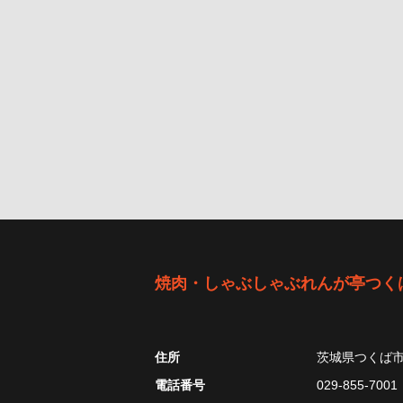
焼肉・しゃぶしゃぶれんが亭つく
住所
茨城県つくば
電話番号
029-855-7001