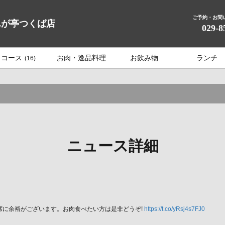
ご予約・お問
んが亭つくば店
029-8
コース
お肉・逸品料理
お飲み物
ランチ
(16)
ニュース詳細
夜はお席に余裕がございます。お肉食べたい方は是非どうぞ!
https://t.co/yRsj4s7FJ0