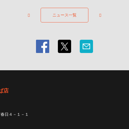
ニュース一覧
ば店
市春日４－１－１