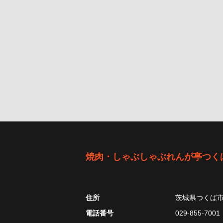
焼肉・しゃぶしゃぶれんが亭つく
住所
茨城県つくば
電話番号
029-855-7001