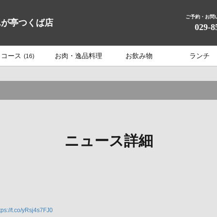
ご予約・お問
んが亭つくば店
029-8
コース
お肉・逸品料理
お飲み物
ランチ
(16)
ニュース詳細
tps://t.co/yRsj4s7FJ0