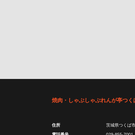
焼肉・しゃぶしゃぶれんが亭つく
住所
茨城県つくば
電話番号
029-855-7001