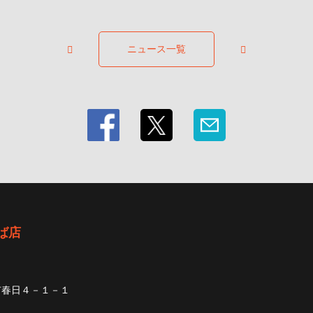
ニュース一覧
ば店
市春日４－１－１